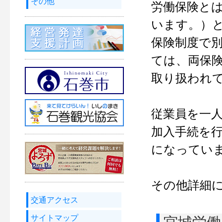
その他
労働保険と
います。）
保険制度で
ては、両保
取り扱われ
従業員を一
加入手続を
になってい
その他詳細
交通アクセス
サイトマップ